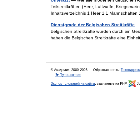
Unterarzt
— Wie alle modernen deutschen Ar
Teilstreitkräften (Heer, Luftwaffe, Kriegsmar
Inhaltsverzeichnis 1 Heer 1.1 Mannschaften
Dienstgrade der Belgischen Streitkräfte
— 
Belgischen Streitkräfte wurden durch ein Ges
haben die Belgischen Streitkräfte eine Einhei
© Академик, 2000-2026
Обратная связь:
Техподдерж
👣 Путешествия
Экспорт словарей на сайты
, сделанные на PHP,
Jo