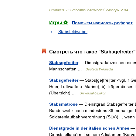
Германия
.
Лингвострановедческий
словарь
.
2014
.
Игры ⚽
Поможем написать реферат
Stabsfeldwebel
Смотреть что такое "Stabsgefreiter
Stabsgefreiter
— Dienstgradabzeichen eines
Mannschaften …
Deutsch Wikipedia
Stabsgefreiter
— Stabs|ge|frei|ter <vgl. ↑ Ge
Heer, Luftwaffe u. Marine); b) Träger dieses 
(Übersicht) …
Universal-Lexikon
Stabsmatrose
— Dienstgrad Stabsgefreiter 
Bundeswehr nach mindestens 36 monatiger D
Soldatenlaufbahnverordnung (SLV)) −, wen
Dienstgrade in der italienischen Armee
— I
Dienststellung) mit seinem Adjutanten (Korve