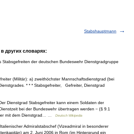
Stabshauptmann
" в других словарях:
 Stabsgefreiten der deutschen Bundeswehr Dienstgradgruppe
freiter (Militär): a) zweithöchster Mannschaftsdienstgrad (bei
Dienstgrades. * * * Stabsgefreiter, Gefreiter, Dienstgrad
Der Dienstgrad Stabsgefreiter kann einem Soldaten der
ienstzeit bei der Bundeswehr übertragen werden − (§ 9.1
n er mit dem Dienstgrad… …
Deutsch Wikipedia
talienischer Admiralstabschef (Vizeadmiral in besonderer
ttenkapitän) am 2. Juni 2006 in Rom (im Hintergrund ein