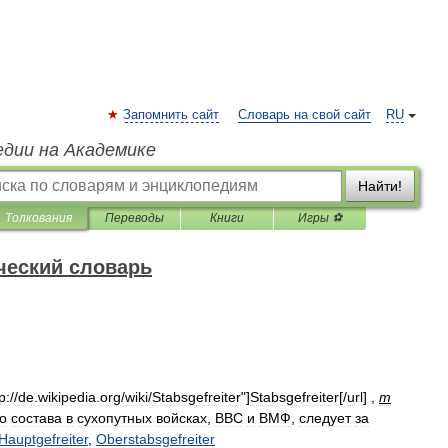
Запомнить сайт
Словарь на свой сайт
RU
едии на Академике
Найти!
Толкования
Переводы
Книги
Игры ⚽
ческий словарь
p:
//
de
.
wikipedia
.
org
/
wiki
/
Stabsgefreiter
"]
Stabsgefreiter
[/
url
] ,
m
о
состава
в
сухопутных
войсках
,
ВВС
и
ВМФ
,
следует
за
Hauptgefreiter
,
Oberstabsgefreiter