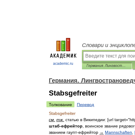
Словари и энциклоп
academic.ru
Германия. Лингвострановедческий словарь
Германия. Лингвострановед
Stabsgefreiter
Толкование
Перевод
Stabsgefreiter
см
.
тж
.
статью
в
Википедии:
[
url
target
="
htt
штаб
-
ефрейтор
,
воинское
звание
рядовог
званием
гаупт
-
ефрейтор
→
Mannschaften
,