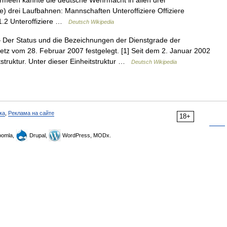
meen kannte die deutsche Wehrmacht in allen drei
ine) drei Laufbahnen: Mannschaften Unteroffiziere Offiziere
 1.2 Unteroffiziere …
Deutsch Wikipedia
Der Status und die Bezeichnungen der Dienstgrade der
etz vom 28. Februar 2007 festgelegt. [1] Seit dem 2. Januar 2002
tstruktur. Unter dieser Einheitstruktur …
Deutsch Wikipedia
ка
,
Реклама на сайте
18+
omla,
Drupal,
WordPress, MODx.